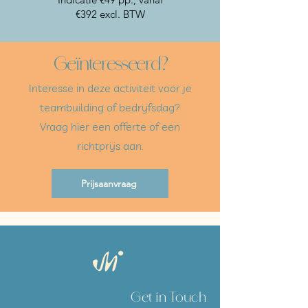
€392
excl. BTW
Geïnteresseerd?
Interesse in deze activiteit voor je
teambuilding of bedrijfsdag?
Vraag hier een offerte of een
richtprijs aan.
Prijsaanvraag
Get in Touch