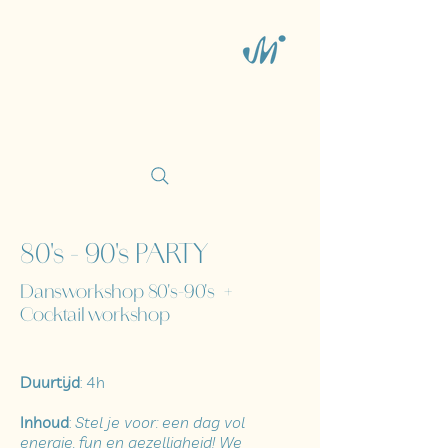
80's - 90's PARTY
Dansworkshop 80's-90's +
Cocktail workshop
Duurtijd
: 4h
Inhoud
:
Stel je voor: een dag vol
energie, fun en gezelligheid! We